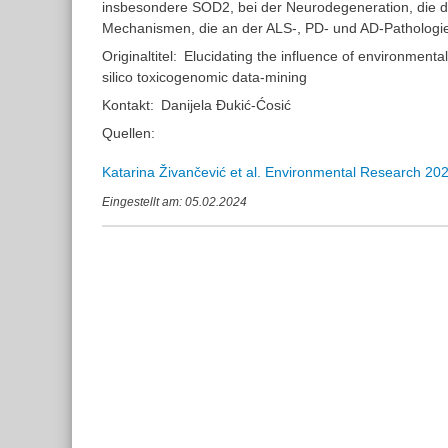
insbesondere SOD2, bei der Neurodegeneration, die d
Mechanismen, die an der ALS-, PD- und AD-Pathologie b
Originaltitel:
Elucidating the influence of environmenta
silico toxicogenomic data-mining
Kontakt:
Danijela Đukić-Ćosić
Quellen:
Katarina Živančević et al. Environmental Research 20
Eingestellt am: 05.02.2024