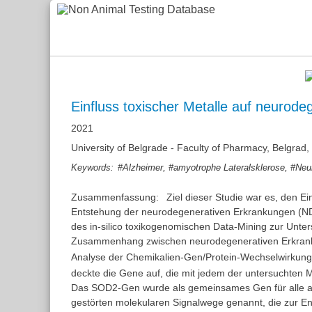
Einfluss toxischer Metalle auf neurod
2021
University of Belgrade - Faculty of Pharmacy, Belgrad,
,
,
Keywords:
#Alzheimer
#amyotrophe Lateralsklerose
#Neu
Zusammenfassung:
Ziel dieser Studie war es, den 
Entstehung der neurodegenerativen Erkrankungen (ND) 
des in-silico toxikogenomischen Data-Mining zur Unt
Zusammenhang zwischen neurodegenerativen Erkrankun
Analyse der Chemikalien-Gen/Protein-Wechselwirkun
deckte die Gene auf, die mit jedem der untersuchten 
Das SOD2-Gen wurde als gemeinsames Gen für alle ausg
gestörten molekularen Signalwege genannt, die zur En