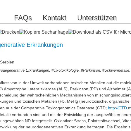
FAQs
Kontakt
Unterstützen
egenerative Erkrankungen
 Serbien
,
,
,
rodegenerative Erkrankungen
#Ökotoxikologie
#Parkinson
#Schwermetalle
Einfluss von in der Umwelt vorhandenen toxischen Metallen auf die mol
Amyotrophe Lateralsklerose (ALS), Parkinson (PD) und Alzheimer (AD)
erscheidung der wahrscheinlichen Mechanismen von mischungsinduziert
gen und toxischen Metallen (Pb, MeHg (neurotoxische, organische F
gen aus der Comparative Toxicogenomics Database (CTD;
http://CTD.m
Metalle verbunden sind und mit der Entwicklung der ausgewählten neu
ewählten ND festgestellt. Oxidativer Stress, Folatstoffwechsel, Vita
twicklung der neurodegenerativen Erkrankung beitragen. Die Ergebnisse