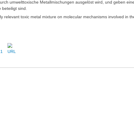
urch umwelttoxische Metallmischungen ausgelöst wird, und geben ein
eteiligt sind.
lly relevant toxic metal mixture on molecular mechanisms involved in 
21