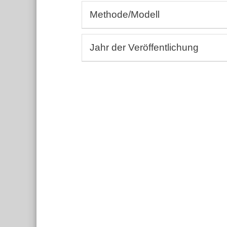
Allergologie, Rheumatologie, Autoi
Methode/Modell
Andrologie, Gynäkologie
Aus-, Fort-, Weiterbildung
(Bio-)Assays
Dermatologie, Wundheilkunde
Jahr der Veröffentlichung
3D-BioDruck
Embryologie
Humanstudien, Epidemiologie
Von:
Endokrinologie, Metabolismus
Bis:
Ernährungswissenschaft
Einträge ohne Jahresangabe berücks
Gastroenterologie, Hepatologie
Hämatologie, Immunologie