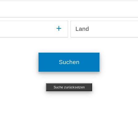
mmun
Kardiologie, Angiologie
On
Medikamentenentwicklung und -testung
Op
Medizinprodukte, Implantate
Or
In silico, Künstliche Intelligenz
Or
Methodenentwicklung
Ot
Land
OMICs, Big Data
Si
Mikrobiologie, Infektiologie
Pn
Organ-on-a-Chip, Mikrofluidische Systeme
Ze
Ägypten
Molekularbiologie, Genetik
Ps
Argentinien
Nephrologie, Urologie
St
ichtigen
Australien
Neurologie
To
Suchen
Belgien
Ökotoxikologie
Brasilien
Bulgarien
Suche zurücksetzen
Chile
China
Costa Rica
Dänemark
Deutschland
Estland