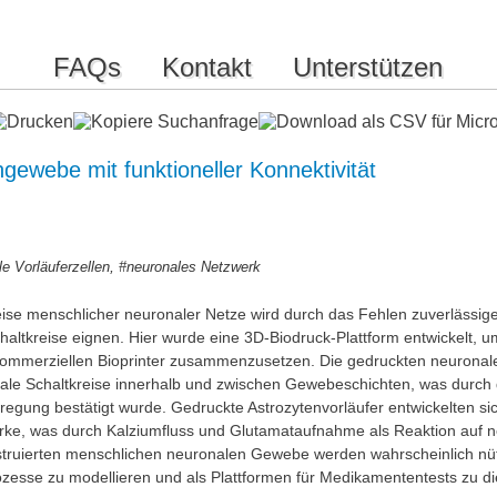
FAQs
Kontakt
Unterstützen
ewebe mit funktioneller Konnektivität
,
le Vorläuferzellen
#neuronales Netzwerk
ise menschlicher neuronaler Netze wird durch das Fehlen zuverlässig
altkreise eignen. Hier wurde eine 3D-Biodruck-Plattform entwickelt, 
ommerziellen Bioprinter zusammenzusetzen. Die gedruckten neuronalen
le Schaltkreise innerhalb und zwischen Gewebeschichten, was durch die
egung bestätigt wurde. Gedruckte Astrozytenvorläufer entwickelten si
erke, was durch Kalziumfluss und Glutamataufnahme als Reaktion auf 
truierten menschlichen neuronalen Gewebe werden wahrscheinlich nütz
zesse zu modellieren und als Plattformen für Medikamententests zu d