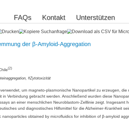
FAQs
Kontakt
Unterstützen
emmung der β-Amyloid-Aggregation
(2)
Chile
,
teinaggregation
#Zytotoxizität
d verwendet, um magneto-plasmonische Nanopartikel zu erzeugen, die m
it in Verbindung gebracht werden. Anschließend wurden diese Nanopartik
Assays an einer menschlichen Neuroblastom-Zelllinie zeigt. Insgesamt h
utisches und diagnostisches Hilfsmittel für die Alzheimer-Krankheit sei
nanoparticles obtained by microfluidics for inhibition of β-amyloid agg