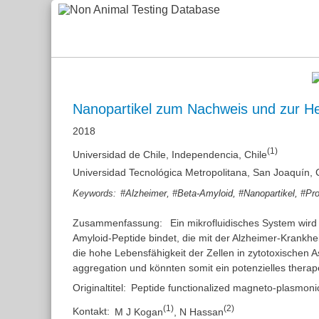
Nanopartikel zum Nachweis und zur H
2018
(1)
Universidad de Chile, Independencia, Chile
Universidad Tecnológica Metropolitana, San Joaquín, 
,
,
,
Keywords:
#Alzheimer
#Beta-Amyloid
#Nanopartikel
#Pro
Zusammenfassung:
Ein mikrofluidisches System wir
Amyloid-Peptide bindet, die mit der Alzheimer-Krankhe
die hohe Lebensfähigkeit der Zellen in zytotoxischen 
aggregation und könnten somit ein potenzielles therape
Originaltitel:
Peptide functionalized magneto-plasmonic 
(
1
)
(
2
)
Kontakt:
M J Kogan
,
N Hassan