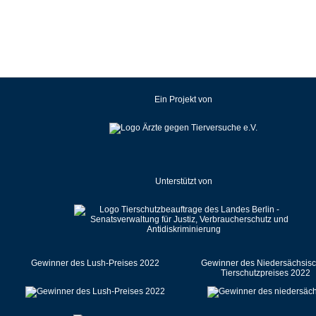
Kroatien
Lettland
Litauen
Luxemburg
Malaysia
Ein Projekt von
Malta
Mexiko
Neuseeland
Niederlande
Unterstützt von
Norwegen
Österreich
Pakistan
Polen
Portugal
Gewinner des Lush-Preises 2022
Gewinner des Niedersächsis
Tierschutzpreises 2022
Rumänien
Russische Föderation