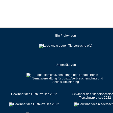
Kroatien
Lettland
Litauen
Luxemburg
Malaysia
Ein Projekt von
Malta
Mexiko
Neuseeland
Niederlande
Unterstützt von
Norwegen
Österreich
Pakistan
Polen
Portugal
Gewinner des Lush-Preises 2022
Gewinner des Niedersächsis
Tierschutzpreises 2022
Rumänien
Russische Föderation