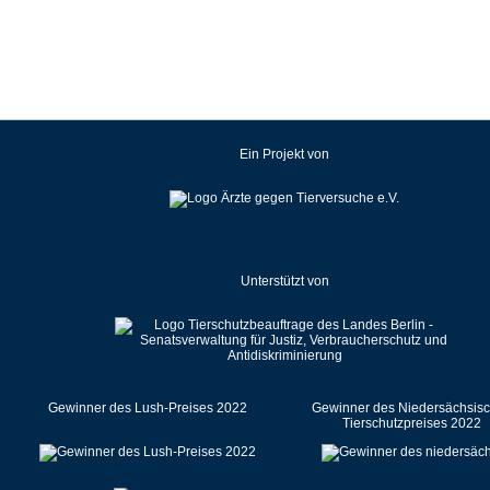
Kroatien
Lettland
Litauen
Luxemburg
Malaysia
Ein Projekt von
Malta
Mexiko
Neuseeland
Niederlande
Unterstützt von
Norwegen
Österreich
Pakistan
Polen
Portugal
Gewinner des Lush-Preises 2022
Gewinner des Niedersächsis
Tierschutzpreises 2022
Rumänien
Russische Föderation