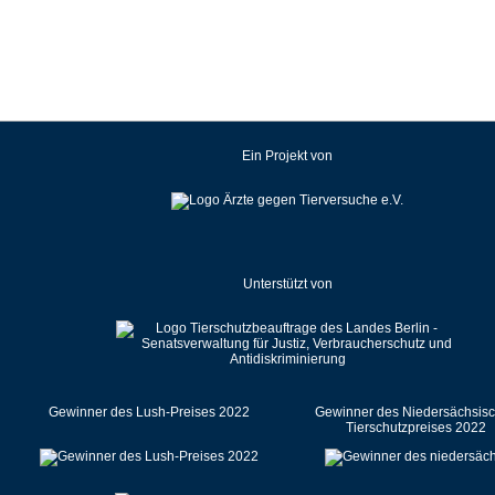
Kroatien
Lettland
Litauen
Luxemburg
Malaysia
Ein Projekt von
Malta
Mexiko
Neuseeland
Niederlande
Unterstützt von
Norwegen
Österreich
Pakistan
Polen
Portugal
Gewinner des Lush-Preises 2022
Gewinner des Niedersächsis
Tierschutzpreises 2022
Rumänien
Russische Föderation