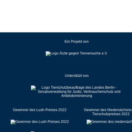
Kroatien
Lettland
Litauen
Luxemburg
Malaysia
Ein Projekt von
Malta
Mexiko
Neuseeland
Niederlande
Unterstützt von
Norwegen
Österreich
Pakistan
Polen
Portugal
Gewinner des Lush-Preises 2022
Gewinner des Niedersächsis
Tierschutzpreises 2022
Rumänien
Russische Föderation