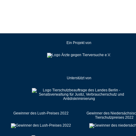
Kroatien
Lettland
Litauen
Luxemburg
Malaysia
Ein Projekt von
Malta
Mexiko
Neuseeland
Niederlande
Unterstützt von
Norwegen
Österreich
Pakistan
Polen
Portugal
Gewinner des Lush-Preises 2022
Gewinner des Niedersächsis
Tierschutzpreises 2022
Rumänien
Russische Föderation