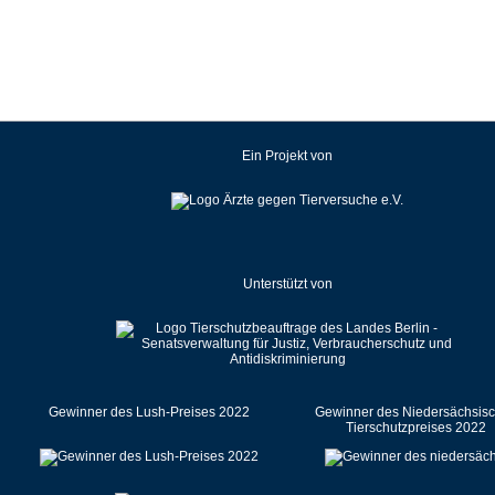
Kroatien
Lettland
Litauen
Luxemburg
Malaysia
Ein Projekt von
Malta
Mexiko
Neuseeland
Niederlande
Unterstützt von
Norwegen
Österreich
Pakistan
Polen
Portugal
Gewinner des Lush-Preises 2022
Gewinner des Niedersächsis
Tierschutzpreises 2022
Rumänien
Russische Föderation