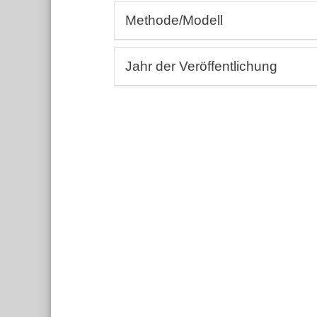
Allergologie, Rheumatologie, Autoi
Methode/Modell
Andrologie, Gynäkologie
Aus-, Fort-, Weiterbildung
(Bio-)Assays
Dermatologie, Wundheilkunde
Jahr der Veröffentlichung
3D-BioDruck
Embryologie
Humanstudien, Epidemiologie
Von:
Endokrinologie, Metabolismus
Bis:
Ernährungswissenschaft
Einträge ohne Jahresangabe berücks
Gastroenterologie, Hepatologie
Hämatologie, Immunologie