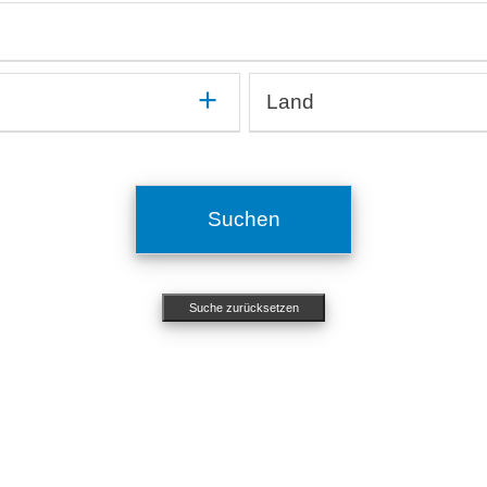
mmun
Kardiologie, Angiologie
On
Medikamentenentwicklung und -testung
Op
Medizinprodukte, Implantate
Or
In silico, Künstliche Intelligenz
Or
Methodenentwicklung
Ot
Land
OMICs, Big Data
Si
Mikrobiologie, Infektiologie
Pn
Organ-on-a-Chip, Mikrofluidische Systeme
Ze
Ägypten
Molekularbiologie, Genetik
Ps
Argentinien
Nephrologie, Urologie
St
ichtigen
Australien
Neurologie
To
Suchen
Belgien
Ökotoxikologie
Brasilien
Bulgarien
Suche zurücksetzen
Chile
China
Costa Rica
Dänemark
Deutschland
Estland