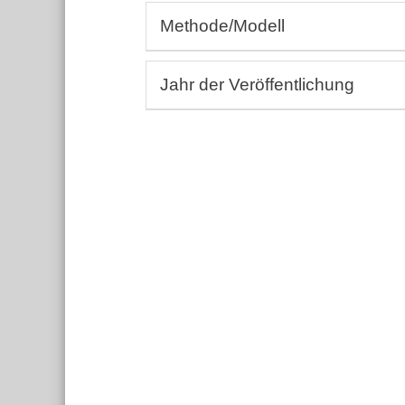
Allergologie, Rheumatologie, Autoi
Methode/Modell
Andrologie, Gynäkologie
Aus-, Fort-, Weiterbildung
(Bio-)Assays
Dermatologie, Wundheilkunde
Jahr der Veröffentlichung
3D-BioDruck
Embryologie
Humanstudien, Epidemiologie
Von:
Endokrinologie, Metabolismus
Bis:
Ernährungswissenschaft
Einträge ohne Jahresangabe berücks
Gastroenterologie, Hepatologie
Hämatologie, Immunologie