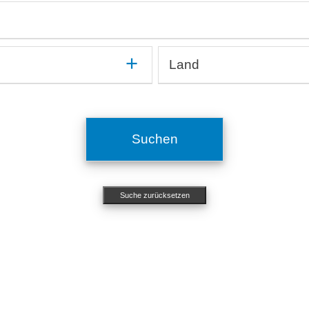
mmun
Kardiologie, Angiologie
On
Medikamentenentwicklung und -testung
Op
Medizinprodukte, Implantate
Or
In silico, Künstliche Intelligenz
Or
Methodenentwicklung
Ot
Land
OMICs, Big Data
Si
Mikrobiologie, Infektiologie
Pn
Organ-on-a-Chip, Mikrofluidische Systeme
Ze
Ägypten
Molekularbiologie, Genetik
Ps
Argentinien
Nephrologie, Urologie
St
ichtigen
Australien
Neurologie
To
Suchen
Belgien
Ökotoxikologie
Brasilien
Bulgarien
Suche zurücksetzen
Chile
China
Costa Rica
Dänemark
Deutschland
Estland