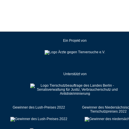
Kroatien
Lettland
Litauen
Luxemburg
Malaysia
Ein Projekt von
Malta
Mexiko
Neuseeland
Niederlande
Unterstützt von
Norwegen
Österreich
Pakistan
Polen
Portugal
Gewinner des Lush-Preises 2022
Gewinner des Niedersächsis
Tierschutzpreises 2022
Rumänien
Russische Föderation