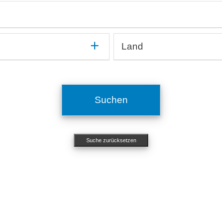
mmun
Kardiologie, Angiologie
On
Medikamentenentwicklung und -testung
Op
Medizinprodukte, Implantate
Or
In silico, Künstliche Intelligenz
Or
Methodenentwicklung
Ot
Land
OMICs, Big Data
Si
Mikrobiologie, Infektiologie
Pn
Organ-on-a-Chip, Mikrofluidische Systeme
Ze
Ägypten
Molekularbiologie, Genetik
Ps
Argentinien
Nephrologie, Urologie
St
ichtigen
Australien
Neurologie
To
Suchen
Belgien
Ökotoxikologie
Brasilien
Bulgarien
Suche zurücksetzen
Chile
China
Costa Rica
Dänemark
Deutschland
Estland