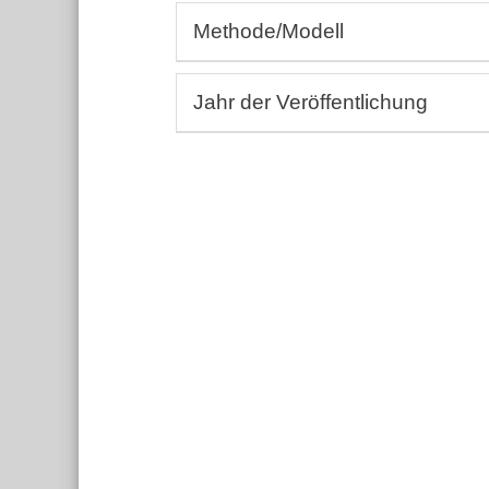
Allergologie, Rheumatologie, Autoi
Methode/Modell
Andrologie, Gynäkologie
Aus-, Fort-, Weiterbildung
(Bio-)Assays
Dermatologie, Wundheilkunde
Jahr der Veröffentlichung
3D-BioDruck
Embryologie
Humanstudien, Epidemiologie
Von:
Endokrinologie, Metabolismus
Bis:
Ernährungswissenschaft
Einträge ohne Jahresangabe berücks
Gastroenterologie, Hepatologie
Hämatologie, Immunologie